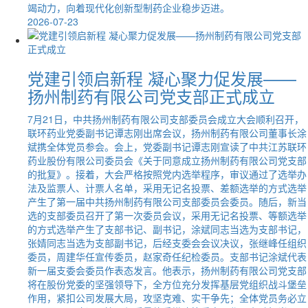
竭动力，向着现代化创新型制药企业稳步迈进。
2026-07-23
党建引领启新程 凝心聚力促发展——
扬州制药有限公司党支部正式成立
7月21日，中共扬州制药有限公司支部委员会成立大会顺利召开，
联环药业党委副书记谭志刚出席会议，扬州制药有限公司董事长涂
斌携全体党员参会。会上，党委副书记谭志刚宣读了中共江苏联环
药业股份有限公司委员会《关于同意成立扬州制药有限公司党支部
的批复》。接着，大会严格按照党内选举程序，审议通过了选举办
法及监票人、计票人名单，采用无记名投票、差额选举的方式选举
产生了第一届中共扬州制药有限公司支部委员会委员。随后，新当
选的支部委员召开了第一次委员会议，采用无记名投票、等额选举
的方式选举产生了支部书记、副书记，涂斌同志当选为支部书记，
张婧同志当选为支部副书记，后经支委会会议决议，张继峰任组织
委员，周建华任宣传委员，赵家奇任纪检委员。支部书记涂斌代表
新一届支委会委员作表态发言。他表示，扬州制药有限公司党支部
将在股份党委的坚强领导下，全方位充分发挥基层党组织战斗堡垒
作用，紧扣公司发展大局，攻坚克难、实干争先；全体党员务必立