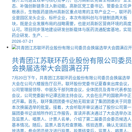
态、补强创新链条注入新动能。高新区党工委书记、管委会主任尹
根表示，生物医药是扬州高新区重点培育的主导产业之一，联环药
业是园区龙头企业、标杆企业，本次布局科创与冷链制造两大板
块，既是企业发展布局的战略需要，也是对高新区营商环境的高度
认可。项目同步落地建设研发创新载体与医药流通配套基地，实现
药企研发、生产、...
2026-07-21
共青团江苏联环药业股份有限公司委员
会换届选举大会圆满召开
7月20日下午，共青团江苏联环药业股份有限公司委员会换届选举
大会在公司六楼报告厅召开。联环股份党委书记夏春来出席会议，
公司管理层领导、中层及干部列席会议，全体团员及青年代表参加
会议，公司党委副书记谭志刚主持会议。大会在庄严的国歌声中正
式开幕。首先，联环集团团委书记柏无瑕宣读了集团团委关于同意
本次换届选举的批复。接着，大会听取并审议通过了股份公司第一
届团委书记谈旭所作的工作报告，宣读并表决通过了大会选举办法
及监票人、唱票人、计票人名单，介绍了第二届委员会委员候选人
基本情况。随后，监票人首先检查票箱、核验选票，确认无误后发
放选票，参会团员依次进行投票。投票结束后，监票人、唱票人、