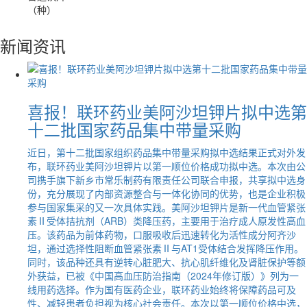
（种）
新闻
资讯
喜报！联环药业美阿沙坦钾片拟中选第
十二批国家药品集中带量采购
近日，第十二批国家组织药品集中带量采购拟中选结果正式对外发
布，联环药业美阿沙坦钾片以第一顺位价格成功拟中选。本次由公
司携手旗下新乡市常乐制药有限责任公司联合申报，共享拟中选身
份，充分展现了内部资源整合与一体化协同的优势，也是企业积极
参与国家集采的又一次具体实践。美阿沙坦钾片是新一代血管紧张
素Ⅱ受体拮抗剂（ARB）类降压药，主要用于治疗成人原发性高血
压。该药品为前体药物，口服吸收后迅速转化为活性成分阿齐沙
坦，通过选择性阻断血管紧张素Ⅱ与AT1受体结合发挥降压作用。
同时，该品种还具有逆转心脏肥大、抗心肌纤维化及肾脏保护等额
外获益，已被《中国高血压防治指南（2024年修订版）》列为一
线用药选择。作为国有医药企业，联环药业始终将保障药品可及
性、减轻患者负担视为核心社会责任。本次以第一顺位价格中选，