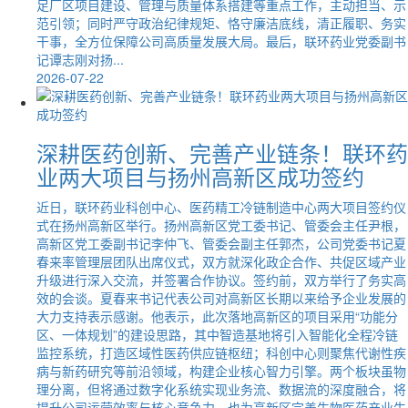
足厂区项目建设、管理与质量体系搭建等重点工作，主动担当、示
范引领；同时严守政治纪律规矩、恪守廉洁底线，清正履职、务实
干事，全方位保障公司高质量发展大局。最后，联环药业党委副书
记谭志刚对扬...
2026-07-22
深耕医药创新、完善产业链条！联环药
业两大项目与扬州高新区成功签约
近日，联环药业科创中心、医药精工冷链制造中心两大项目签约仪
式在扬州高新区举行。扬州高新区党工委书记、管委会主任尹根，
高新区党工委副书记李仲飞、管委会副主任郭杰，公司党委书记夏
春来率管理层团队出席仪式，双方就深化政企合作、共促区域产业
升级进行深入交流，并签署合作协议。签约前，双方举行了务实高
效的会谈。夏春来书记代表公司对高新区长期以来给予企业发展的
大力支持表示感谢。他表示，此次落地高新区的项目采用“功能分
区、一体规划”的建设思路，其中智造基地将引入智能化全程冷链
监控系统，打造区域性医药供应链枢纽；科创中心则聚焦代谢性疾
病与新药研究等前沿领域，构建企业核心智力引擎。两个板块虽物
理分离，但将通过数字化系统实现业务流、数据流的深度融合，将
提升公司运营效率与核心竞争力，也为高新区完善生物医药产业生