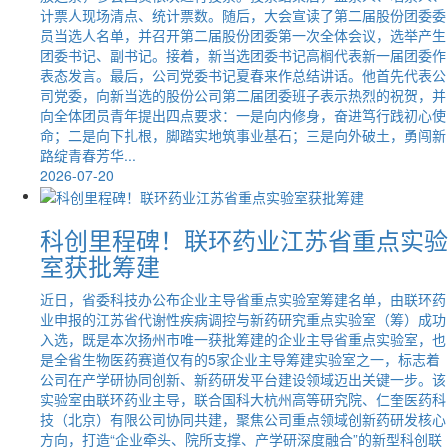
计票人现场清点、统计票数。随后，大会宣读了第二届股份团委委
员当选人名单，并召开第二届股份团委第一次全体会议，选举产生
团委书记、副书记。接着，新当选团委书记高榈代表新一届团委作
表态发言。最后，公司党委书记夏春来作总结讲话。他首先代表公
司党委，向新当选的股份公司第二届团委班子表示热烈的祝贺，并
向全体团员青年提出四点要求：一是向内修身，奋进笃行践初心使
命；二是向下扎根，脚踏实地筑事业基石；三是向外破土，勇闯新
路绽青春芳华...
2026-07-20
科创里程碑！联环药业江苏省重点实验
室获批筹建
近日，省委科技办公布企业主导省重点实验室筹建名单，由联环药
业申报的江苏省代谢性疾病调控与新药研究重点实验室（筹）成功
入选，既是本次扬州市唯一获批筹建的企业主导省重点实验室，也
是全省生物医药赛道仅有的5家企业主导筹建实验室之一，标志着
公司在产学研协同创新、新药研发平台建设领域迈出关键一步。该
实验室由联环药业主导，联合国科大杭州高等研究院、仁奎医药科
技（北京）有限公司协同共建，聚焦公司重点领域创新药研发核心
方向，打造“企业牵头、院所支撑、产学研深度融合”的新型科创联