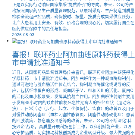
正是以实际行动响应国家集采“提质降价”的导向。未来，公司将严
格按照国家药品生产质量管理规范，从原料采购、生产制造到质量
检验全流程严控品质，确保按时、按量、按质完成集采供应任务，
让广大患者用上安全、有效、价格合理的良心药，切实履行国企在
医药供应保障中的责任与担当。
2026-08-03
喜报！联环药业阿加曲班原料药获得上
市申请批准通知书
近日，从国家药品监督管理局传来喜讯，联环药业阿加曲班获得化
学原料药上市申请批准通知书。阿加曲班作为一种凝血酶抑制剂，
通过可逆地与凝血酶活性位点结合，抑制凝血酶催化或诱导的反
应，包括纤维蛋白的形成、凝血因子Ⅴ、Ⅷ和ⅩⅢ的活化、蛋白C
的活化及血小板聚集，发挥其抗凝血作用。阿加曲班注射剂主要用
于发病48小时内的缺血性脑梗死急性期病人的神经症状（运动麻
痹）、日常活动（步行、起立、坐位保持、饮食）的改善以及用于
对慢性动脉闭塞症（血栓闭塞性脉管炎、闭塞性动脉硬化症）患者
的四肢溃疡，静息痛及冷感等的改善。未来，公司将不断深化“科
技兴企”战略，高质量开展科技创新工作，以科创赋能产业，以匠
心守护品质，切实推动科技创新成为企业转型升级、做大做强的不